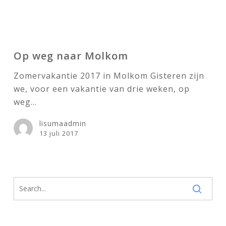
Op
weg
Op weg naar Molkom
naar
Zomervakantie 2017 in Molkom Gisteren zijn
Molkom
we, voor een vakantie van drie weken, op
weg…
lisumaadmin
13 juli 2017