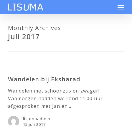
Skip
Men
to
main
content
Monthly Archives
juli 2017
Wandelen
bij
Wandelen bij Ekshärad
Ekshärad
Wandelen met schoonzus en zwager!
Vanmorgen hadden we rond 11.00 uur
afgesproken met Jan en…
lisumaadmin
15 juli 2017