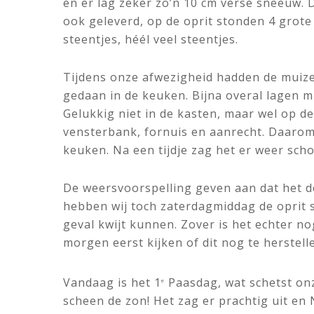
en er lag zeker zo’n 10 cm verse sneeuw. 
ook geleverd, op de oprit stonden 4 grot
steentjes, héél veel steentjes.
Tijdens onze afwezigheid hadden de muize
gedaan in de keuken. Bijna overal lagen m
Gelukkig niet in de kasten, maar wel op de 
vensterbank, fornuis en aanrecht. Daaro
keuken. Na een tijdje zag het er weer scho
De weersvoorspelling geven aan dat het 
hebben wij toch zaterdagmiddag de oprit s
geval kwijt kunnen. Zover is het echter n
morgen eerst kijken of dit nog te herstell
Vandaag is het 1
Paasdag, wat schetst on
e
scheen de zon! Het zag er prachtig uit en