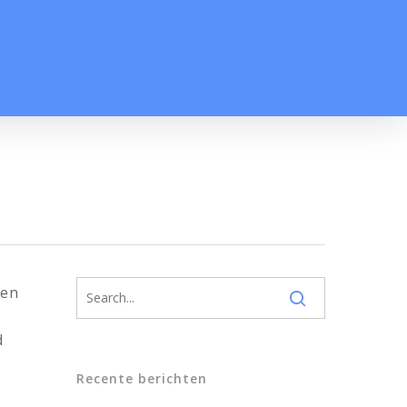
een
d
Recente berichten