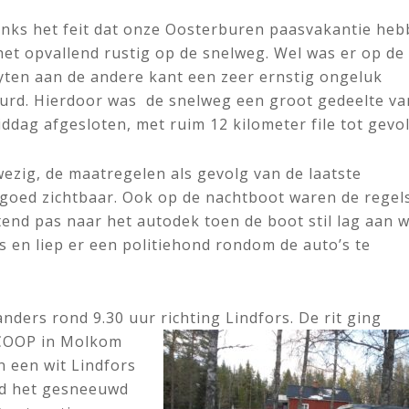
nks het feit dat onze Oosterburen paasvakantie he
het opvallend rustig op de snelweg. Wel was er op de
Oyten aan de andere kant een zeer ernstig ongeluk
urd. Hierdoor was de snelweg een groot gedeelte va
ddag afgesloten, met ruim 12 kilometer file tot gevol
nwezig, de maatregelen als gevolg van de laatste
goed zichtbaar. Ook op de nachtboot waren de regel
nd pas naar het autodek toen de boot stil lag aan w
 en liep er een politiehond rondom de auto’s te
nders rond 9.30 uur richting Lind
fors. De rit ging
 COOP in Molkom
n een wit Lindfors
ad het gesneeuwd