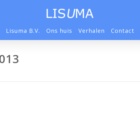
Lisuma B.V.
Ons huis
Verhalen
Contact
013