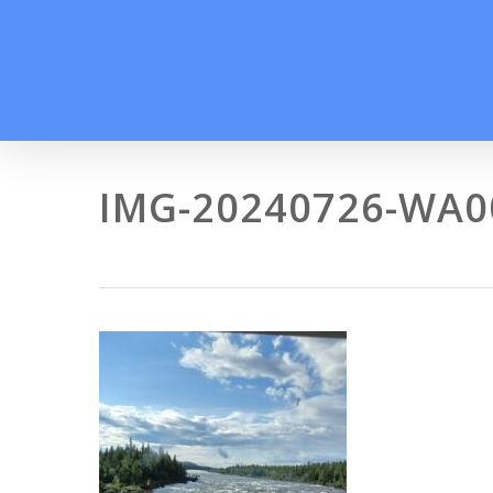
Skip
to
main
content
IMG-20240726-WA0