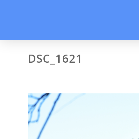
Skip
to
main
content
DSC_1621