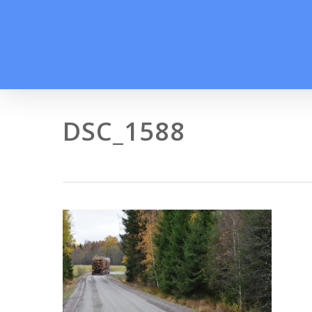
Skip
to
main
content
DSC_1588